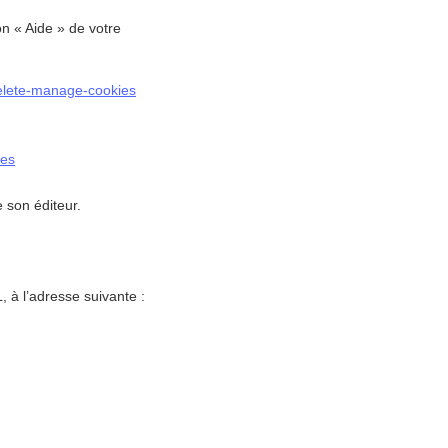
on « Aide » de votre
-delete-manage-cookies
ies
e son éditeur.
, à l’adresse suivante :