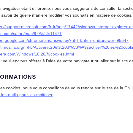
navigateur étant différente, nous vous suggérons de consulter la secti
 savoir de quelle manière modifier vos souhaits en matière de cookies.
ps://support.microsoft.com/fr-fr/help/17442/windows-internet-explorer
ple.com/safari/mac/9.0/#/sfri11471
port.google.com/chrome/bin/answer.py?hl=fr&hlrm=en&answer=95647
ort.mozilla.org/fr/kb/Activer%20et%20d%C3%A9sactiver%20les%20cook
opera.com/Windows/10.20/fr/cookies.html
 veuillez-vous référer à l’aide de votre navigateur ou aller sur le site d
FORMATIONS
les cookies, nous vous conseillons de vous rendre sur le site de la CNIL
s-les-outils-pour-les-maitriser