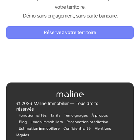
votre territoire.
Démo sans engagement, sans carte bancaire.
Réservez votre territoire
© 2026 Maline Immobilier — Tous droits
réservés
Fonctionnalités
Tarifs
Témoignages
À propos
Blog
Leads immobiliers
Prospection prédictive
Estimation immobilière
Confidentialité
Mentions
légales