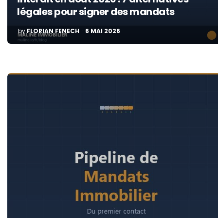
légales pour signer des mandats
POSTED
by
FLORIAN FENECH
6 MAI 2026
BY