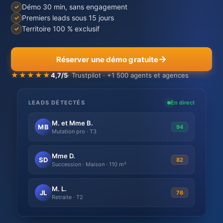
Démo 30 min, sans engagement
Premiers leads sous 15 jours
Territoire 100 % exclusif
Réserver une démo gratuite
★★★★★
4,7/5
· Trustpilot · +1 500 agents et agences
LEADS DÉTECTÉS
En direct
M. et Mme B.
MB
94
Mutation pro · T3
Mme D.
SD
82
Succession · Maison · 110 m²
M. L.
JL
76
Retraite · T2