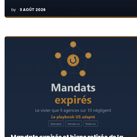
POSTED
by
3 AOÛT 2026
BY