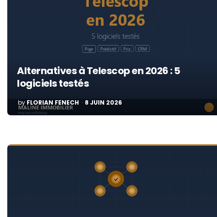
Alternatives à Telescop en 2026 : 5
logiciels testés
POSTED
by
FLORIAN FENECH
8 JUIN 2026
BY