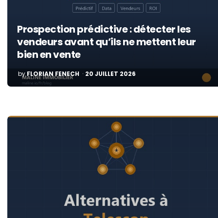
Prospection prédictive : détecter les
vendeurs avant qu’ils ne mettent leur
bien en vente
POSTED
by
FLORIAN FENECH
20 JUILLET 2026
BY