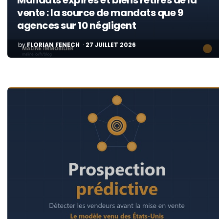
Mandats expirés et biens retirés de la
vente : la source de mandats que 9
agences sur 10 négligent
POSTED
by
FLORIAN FENECH
27 JUILLET 2026
BY