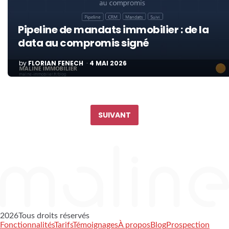
Pipeline de mandats immobilier : de la
data au compromis signé
POSTED
by
FLORIAN FENECH
4 MAI 2026
BY
Pagination
des
SUIVANT
publications
2026
Tous droits réservés
Fonctionnalités
Tarifs
Témoignages
À propos
Blog
Prospection