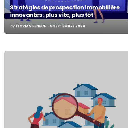
Stratégies de prospection immobilière
innovantes : plus vite, plus tôt
POSTED
by
FLORIAN FENECH
5 SEPTEMBRE 2024
BY