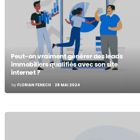
Peut-on vraiment générer des leads
immobiliers qualifiés avec son site
internet ?
POSTED
by
FLORIAN FENECH
28 MAI 2024
BY