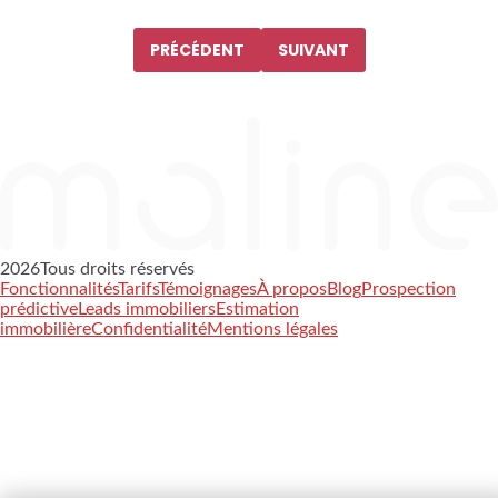
Pagination
des
PRÉCÉDENT
SUIVANT
publications
2026
Tous droits réservés
Fonctionnalités
Tarifs
Témoignages
À propos
Blog
Prospection
prédictive
Leads immobiliers
Estimation
immobilière
Confidentialité
Mentions légales