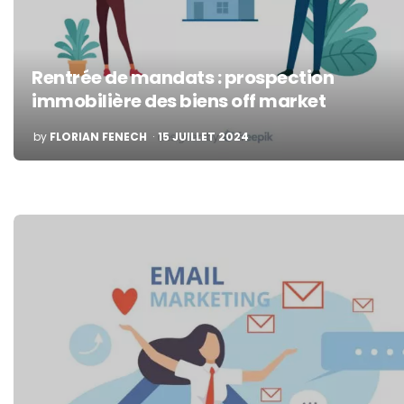
Rentrée de mandats : prospection
immobilière des biens off market
POSTED
by
FLORIAN FENECH
15 JUILLET 2024
BY