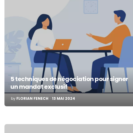
5 techniques de négociation pour signer
un mandat exclusif
POSTED
by
FLORIAN FENECH
13 MAI 2024
BY