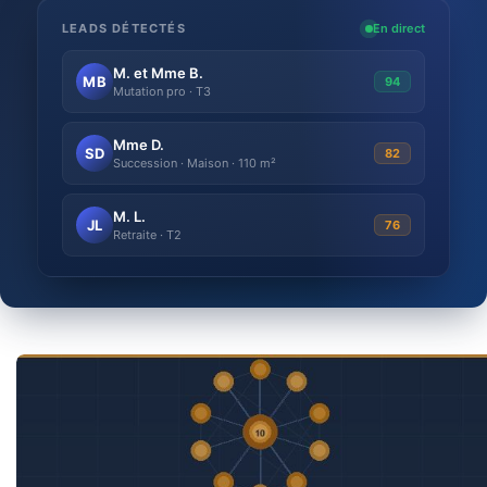
LEADS DÉTECTÉS
En direct
M. et Mme B.
MB
94
Mutation pro · T3
Mme D.
SD
82
Succession · Maison · 110 m²
M. L.
JL
76
Retraite · T2