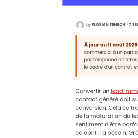
POSTED
by
FLORIAN FENECH
7 SE
BY
À jour au 11 août 2026
commercial à un partic
par téléphone décrites 
le cadre d'un contrat e
Convertir un
lead immo
contact généré doit su
conversion. Cela se t
de la maturation du lea
sentiment d’être parfa
ce dont il a besoin. G