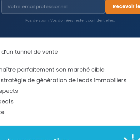
Recevoir l
Pas de spam. Vos données restent confidentielles.
 d’un tunnel de vente :
onnaître parfaitement son marché cible
stratégie de génération de leads immobiliers
ospects
pects
te