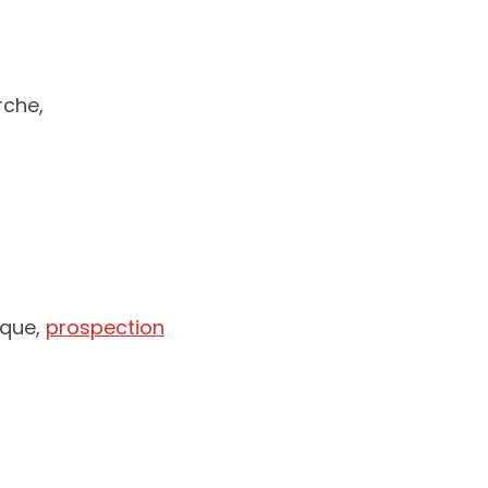
rche,
ique,
prospection