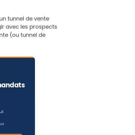
 un tunnel de vente
gir avec les prospects
nte (ou tunnel de
 mandats
ur.
lus