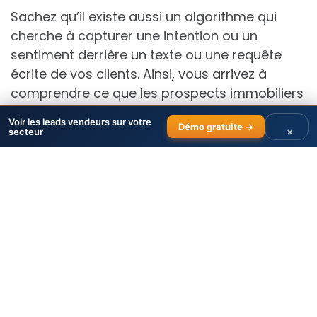
Sachez qu’il existe aussi un algorithme qui
cherche à capturer une intention ou un
sentiment derrière un texte ou une requête
écrite de vos clients. Ainsi, vous arrivez à
comprendre ce que les prospects immobiliers
pensent de votre marque ou de votre service.
Voir les leads vendeurs sur votre
Démo gratuite →
Vous pouvez ainsi proposer des campagnes
×
secteur
marketing parfaitement adaptées aux
besoins de vos prospects vendeurs. (Il s’agit
de la technologie
NLP pour Natural Langage
Process
).
Vous « lirez » dans la tête de vos prospects
immobiliers.
L’analyse prédictive des