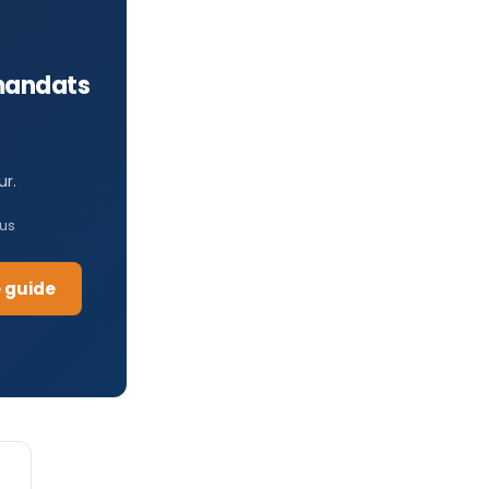
 mandats
ur.
lus
e guide