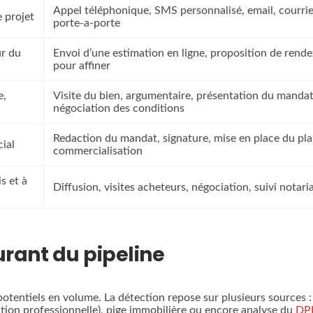
Appel téléphonique, SMS personnalisé, email, courrie
e projet
porte-a-porte
ur du
Envoi d’une estimation en ligne, proposition de rend
pour affiner
e,
Visite du bien, argumentaire, présentation du mandat
négociation des conditions
Redaction du mandat, signature, mise en place du pl
ial
commercialisation
s et à
Diffusion, visites acheteurs, négociation, suivi notaria
urant du pipeline
potentiels en volume. La détection repose sur plusieurs sources
ation professionnelle), pige immobilière ou encore analyse du
DP