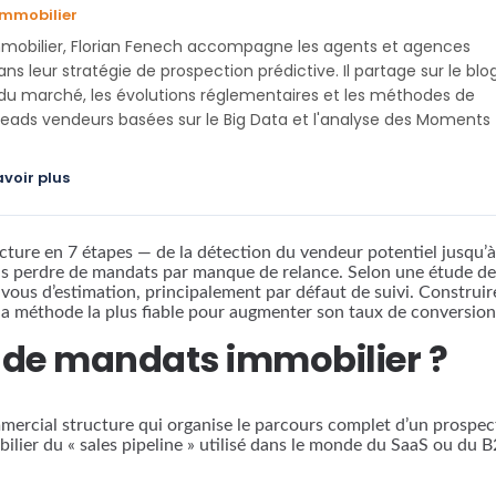
Immobilier
mobilier, Florian Fenech accompagne les agents et agences
ns leur stratégie de prospection prédictive. Il partage sur le blo
du marché, les évolutions réglementaires et les méthodes de
leads vendeurs basées sur le Big Data et l'analyse des Moments
avoir plus
cture en 7 étapes — de la détection du vendeur potentiel jusqu’à
s perdre de mandats par manque de relance. Selon une étude de l
-vous d’estimation, principalement par défaut de suivi. Construi
la méthode la plus fiable pour augmenter son taux de conversio
e de mandats immobilier ?
ercial structure qui organise le parcours complet d’un prospect
ilier du « sales pipeline » utilisé dans le monde du SaaS ou du