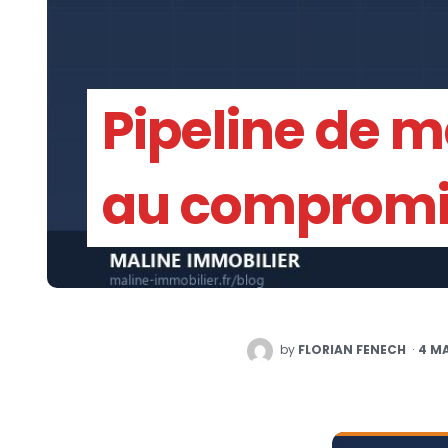
Pipeline de m
au compromi
POSTED
by
FLORIAN FENECH
4 MA
BY