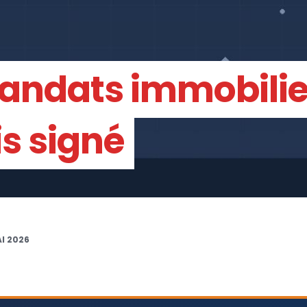
andats immobilier
s signé
I 2026