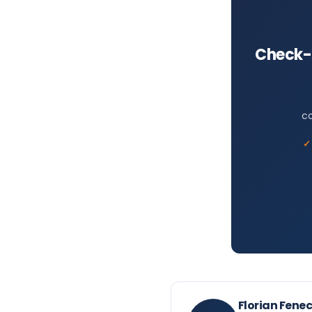
Check-l
co
Florian Fene