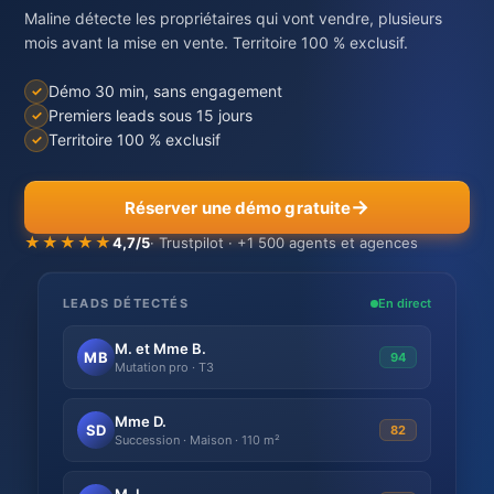
Maline détecte les propriétaires qui vont vendre, plusieurs
mois avant la mise en vente. Territoire 100 % exclusif.
Démo 30 min, sans engagement
Premiers leads sous 15 jours
Territoire 100 % exclusif
Réserver une démo gratuite
★★★★★
4,7/5
· Trustpilot · +1 500 agents et agences
LEADS DÉTECTÉS
En direct
M. et Mme B.
MB
94
Mutation pro · T3
Mme D.
SD
82
Succession · Maison · 110 m²
M. L.