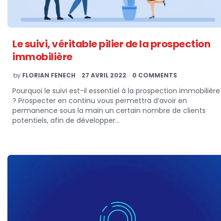
Le suivi, véritable pilier de la prospection
immobilière
POSTED
by
FLORIAN FENECH
27 AVRIL 2022
0 COMMENTS
BY
Pourquoi le suivi est-il essentiel à la prospection immobilière
? Prospecter en continu vous permettra d’avoir en
permanence sous la main un certain nombre de clients
potentiels, afin de développer…