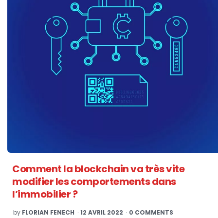
Comment la blockchain va très vite
modifier les comportements dans
l’immobilier ?
POSTED
by
FLORIAN FENECH
12 AVRIL 2022
0 COMMENTS