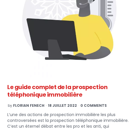
Le guide complet de la prospection
téléphonique immobilière
POSTED
by
FLORIAN FENECH
18 JUILLET 2022
0 COMMENTS
BY
L’une des actions de prospection immobilière les plus
controversées est la prospection téléphonique immobilière.
C’est un éternel débat entre les pro et les anti, qui