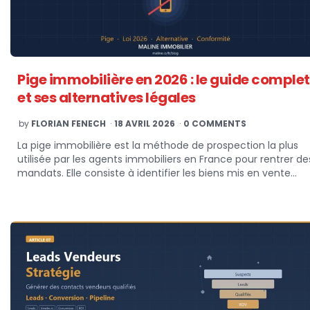
Pige immobilière en 2026 : le guide complet
et ses alternatives légales
POSTED
by
FLORIAN FENECH
18 AVRIL 2026
0 COMMENTS
BY
La pige immobilière est la méthode de prospection la plus
utilisée par les agents immobiliers en France pour rentrer de
mandats. Elle consiste à identifier les biens mis en vente…