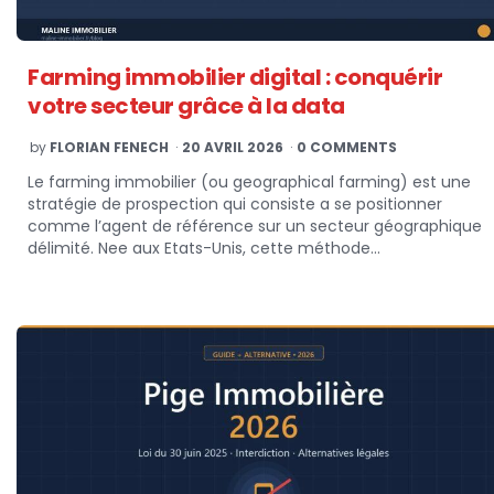
Farming immobilier digital : conquérir
votre secteur grâce à la data
POSTED
by
FLORIAN FENECH
20 AVRIL 2026
0 COMMENTS
BY
Le farming immobilier (ou geographical farming) est une
stratégie de prospection qui consiste a se positionner
comme l’agent de référence sur un secteur géographique
délimité. Nee aux Etats-Unis, cette méthode…