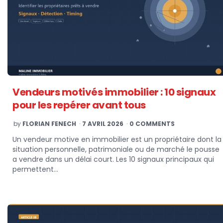
Vendeurs motivés immobilier : 10 signaux
pour les repérer avant tous
POSTED
by
FLORIAN FENECH
7 AVRIL 2026
0 COMMENTS
BY
Un vendeur motive en immobilier est un propriétaire dont la
situation personnelle, patrimoniale ou de marché le pousse
a vendre dans un délai court. Les 10 signaux principaux qui
permettent…