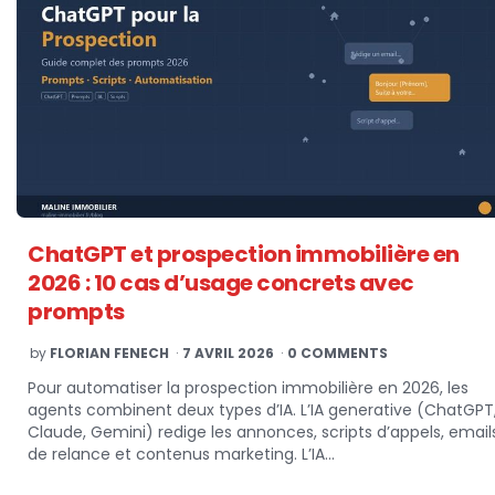
ChatGPT et prospection immobilière en
2026 : 10 cas d’usage concrets avec
prompts
POSTED
by
FLORIAN FENECH
7 AVRIL 2026
0 COMMENTS
BY
Pour automatiser la prospection immobilière en 2026, les
agents combinent deux types d’IA. L’IA generative (ChatGPT
Claude, Gemini) redige les annonces, scripts d’appels, email
de relance et contenus marketing. L’IA…