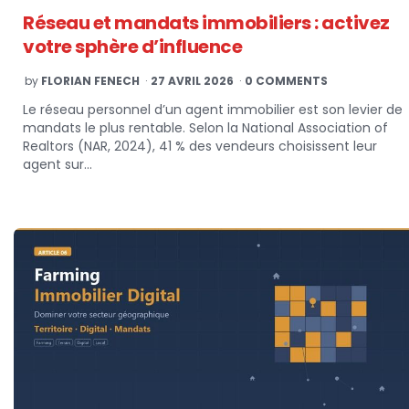
Réseau et mandats immobiliers : activez
votre sphère d’influence
POSTED
by
FLORIAN FENECH
27 AVRIL 2026
0 COMMENTS
BY
Le réseau personnel d’un agent immobilier est son levier de
mandats le plus rentable. Selon la National Association of
Realtors (NAR, 2024), 41 % des vendeurs choisissent leur
agent sur…