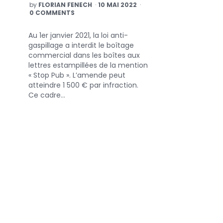
POSTED
by
FLORIAN FENECH
10 MAI 2022
BY
0 COMMENTS
Au 1er janvier 2021, la loi anti-
gaspillage a interdit le boîtage
commercial dans les boîtes aux
lettres estampillées de la mention
« Stop Pub ». L’amende peut
atteindre 1 500 € par infraction.
Ce cadre…