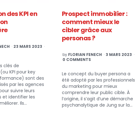
ion des KPI en
Prospect immobilier :
ion
comment mieux le
ère
cibler grâce aux
personas ?
NECH
23 MARS 2023
POSTED
by
FLORIAN FENECH
3 MARS 2023
BY
0 COMMENTS
s clés de
(ou KPI pour key
Le concept du buyer persona a
erformance) sont des
été adopté par les professionnels
lisés par les agences
du marketing pour mieux
pour suivre leurs
comprendre leur public cible. À
et identifier les
l’origine, il s’agit d’une démarche
éliorer. Ils…
psychanalytique de Jung sur la…