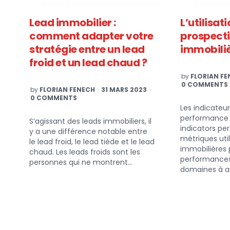
Lead immobilier :
L’utilisat
comment adapter votre
prospect
stratégie entre un lead
immobili
froid et un lead chaud ?
POSTED
by
FLORIAN FE
BY
0 COMMENTS
POSTED
by
FLORIAN FENECH
31 MARS 2023
BY
0 COMMENTS
Les indicateur
performance 
S’agissant des leads immobiliers, il
indicators p
y a une différence notable entre
métriques uti
le lead froid, le lead tiède et le lead
immobilières 
chaud. Les leads froids sont les
performances 
personnes qui ne montrent…
domaines à am