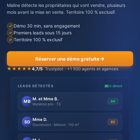
Maline détecte les propriétaires qui vont vendre, plusieurs
mois avant la mise en vente. Territoire 100 % exclusif.
Démo 30 min, sans engagement
Premiers leads sous 15 jours
Territoire 100 % exclusif
Réserver une démo gratuite
★★★★★
4,7/5
· Trustpilot · +1 500 agents et agences
LEADS DÉTECTÉS
En direct
M. et Mme B.
MB
94
Mutation pro · T3
Mme D.
SD
82
Succession · Maison · 110 m²
M. L.