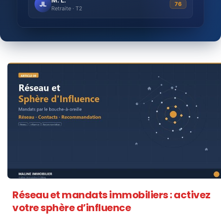
JL
76
Retraite · T2
Réseau et mandats immobiliers : activez
votre sphère d’influence