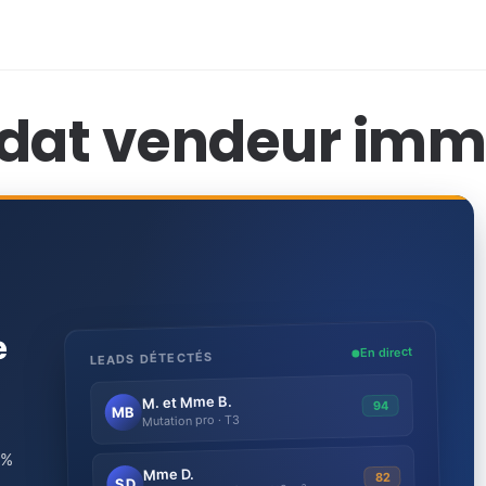
at vendeur immo
e
En direct
LEADS DÉTECTÉS
M. et Mme B.
94
MB
Mutation pro · T3
 %
Mme D.
82
SD