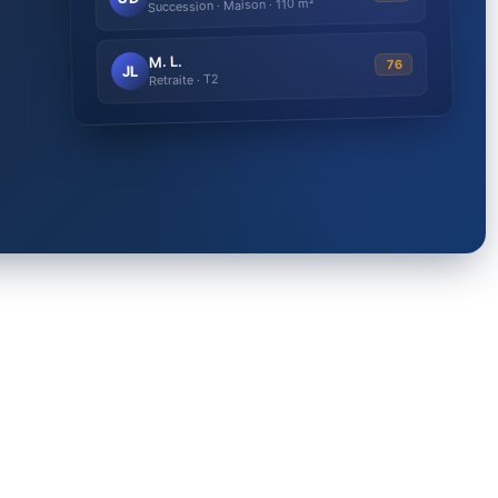
Succession · Maison · 110 m²
M. L.
76
JL
Retraite · T2