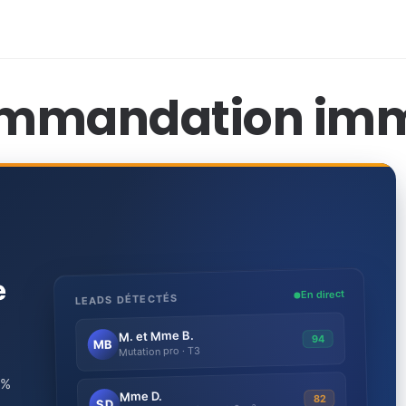
mmandation imm
e
En direct
LEADS DÉTECTÉS
M. et Mme B.
94
MB
Mutation pro · T3
 %
Mme D.
82
SD