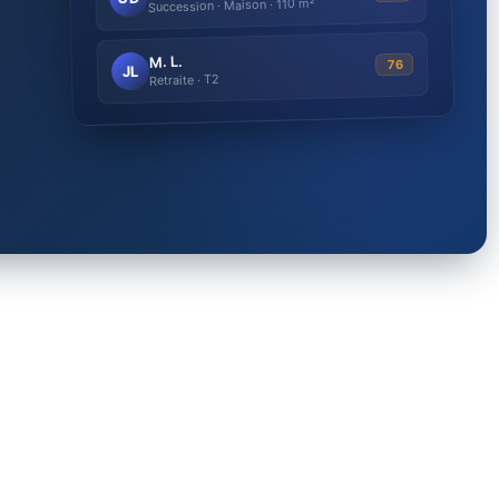
Succession · Maison · 110 m²
M. L.
76
JL
Retraite · T2