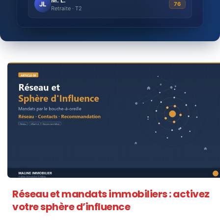
JL
76
Retraite · T2
Réseau et mandats immobiliers : activez
votre sphère d’influence