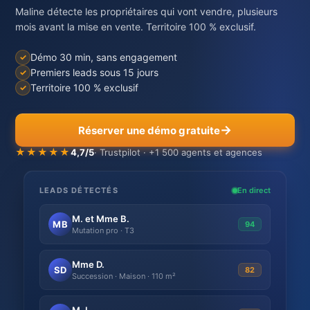
Maline détecte les propriétaires qui vont vendre, plusieurs
mois avant la mise en vente. Territoire 100 % exclusif.
Démo 30 min, sans engagement
Premiers leads sous 15 jours
Territoire 100 % exclusif
Réserver une démo gratuite
★★★★★
4,7/5
· Trustpilot · +1 500 agents et agences
LEADS DÉTECTÉS
En direct
M. et Mme B.
MB
94
Mutation pro · T3
Mme D.
SD
82
Succession · Maison · 110 m²
M. L.